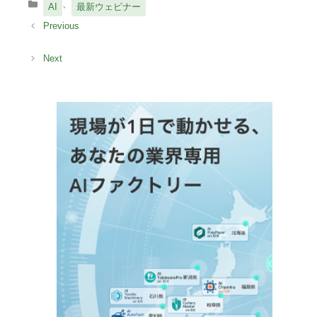
カ
、
AI
最新ウェビナー
テ
ゴ
リ
ー