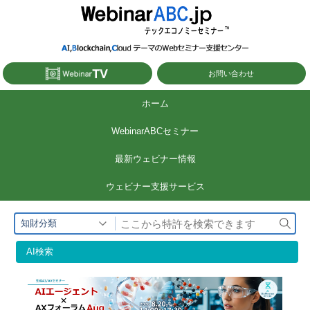
コ
ン
テ
ン
お問い合わせ
ツ
ホーム
へ
WebinarABCセミナー
ス
キ
最新ウェビナー情報
ッ
ウェビナー⽀援サービス
プ
検
知財分類
索
AI検索