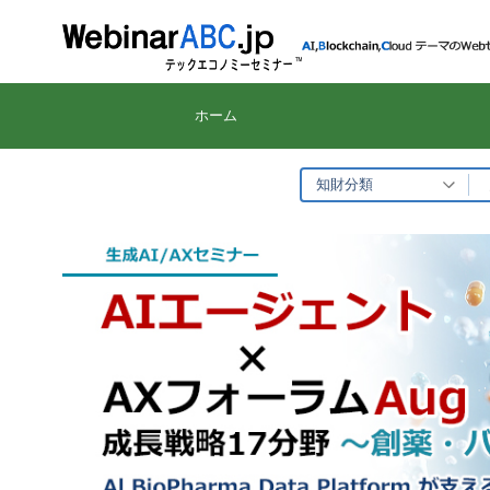
コ
ン
テ
ン
ホーム
ツ
へ
知財分類
ス
キ
ッ
プ