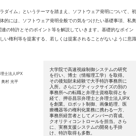
ラダイム」というテーマを踏まえ、ソフトウェア発明について、
体的には、ソフトウェア発明全般での気をつけたい基礎事項、私
関連の特許とそのポイント等を解説していきます。基礎的なポイン
しい権利等を提案する、若しくは提案されることがないように意
大学院で高速視線制御システムの研究
理士法人IPX
を行い、博士（情報理工学）を取得。
その後知財未経験で大手特許事務所に
奥村 光平
入所。さらにブティックサイズの別の
事務所への転職と弁理士資格取得とを
経て、押谷昌宗弁理士と弁理士法人IPX
を創業。ロボット制御、画像処理、医
療機器等の権利化業務に携わる一方、
事務所経営者としてメンバーの育成、
クオリティコントロールを担当。さら
に、実務支援システムの開発も手掛
け、特許取得も多数。