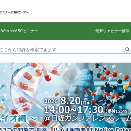
WebinarABCセミナー
最新ウェビナー情報
検
索