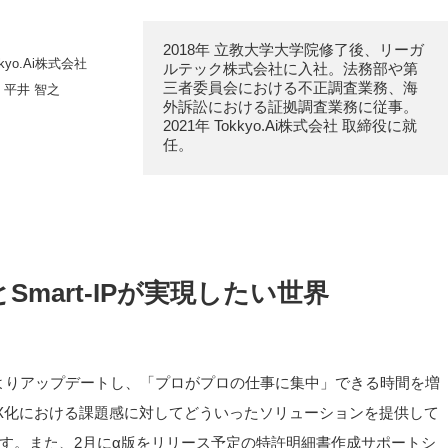
2018年 立教大学大学院修了後、リーガ
kkyo.Ai株式会社
ルテック株式会社に入社。法務部や第
三者委員会における不正調査業務、海
平井 智之
外訴訟における証拠調査業務に従事。

2021年 Tokkyo.Ai株式会社 取締役に就
任。
mart-IPが実現したい世界
よりアップデートし、「プロがプロの仕事に集中」できる時間を増
のDX化における課題感に対してどういったソリューションを提供して
す。また、2月にα版をリリース予定の特許明細書作成サポートシ