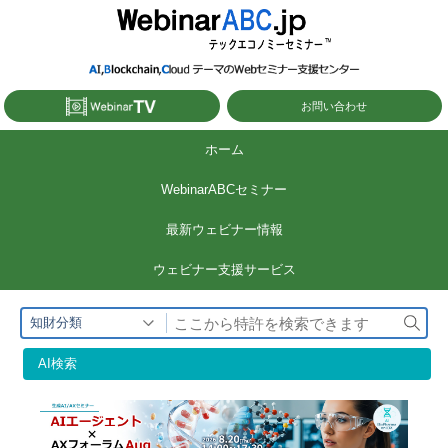
コ
ン
テ
ン
お問い合わせ
ツ
ホーム
へ
WebinarABCセミナー
ス
キ
最新ウェビナー情報
ッ
ウェビナー⽀援サービス
プ
検
知財分類
索
AI検索