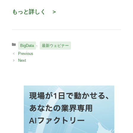
もっと詳しく ＞
カ
、
BigData
最新ウェビナー
テ
ゴ
リ
ー